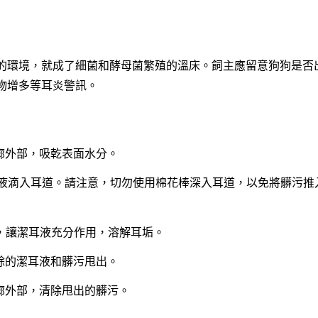
的環境，就成了細菌和酵母菌繁殖的溫床。飼主應留意狗狗是否
物增多等耳炎警訊。
廓外部，吸乾表面水分。
液滴入耳道。請注意，切勿使用棉花棒深入耳道，以免將髒污推
 秒，讓潔耳液充分作用，溶解耳垢。
餘的潔耳液和髒污甩出。
廓外部，清除甩出的髒污。