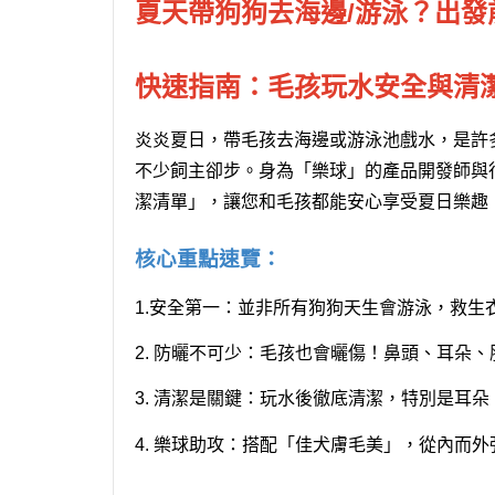
夏天帶狗狗去海邊/游泳？出
快速指南：毛孩玩水安全與清
炎炎夏日，帶毛孩去海邊或游泳池戲水，是許
不少飼主卻步。身為「樂球」的產品開發師與
潔清單」，讓您和毛孩都能安心享受夏日樂趣
核心重點速覽：
1.安全第一：
並非所有狗狗天生會游泳，救生
2. 防曬不可少：
毛孩也會曬傷！鼻頭、耳朵、
3. 清潔是關鍵：
玩水後徹底清潔，特別是耳朵
4. 樂球助攻：
搭配「佳犬膚毛美」，從內而外