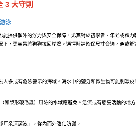
 3 大守則
會游泳
也能提供額外的浮力與安全保障，尤其對於初學者、年老或體力
況下，更容易將狗狗拉回岸邊。選擇時請確保尺寸合適，穿戴舒
去人多或有危險警示的海域。海水中的鹽分和微生物可能刺激皮
（如梨形鞭毛蟲）風險的水域應避免。急流或有船隻活動的地方
球耳朵清潔液」，從內而外強化防護。