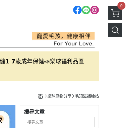
0
保健
𝟭-𝟳歲成年保健
📣樂球福利品區
樂球寵物分享
毛知識補給站
搜尋文章