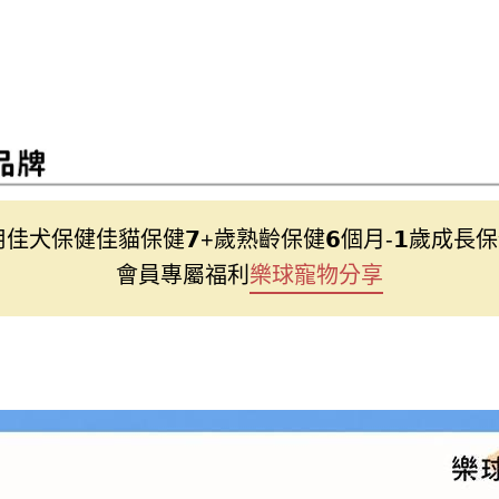
用
佳犬保健
佳貓保健
𝟳+歲熟齡保健
𝟲個月-𝟭歲成長
會員專屬福利
樂球寵物分享