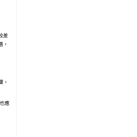
較差
適，
膚，
也應