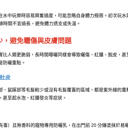
在水中玩樂時容易興奮過度，可能忽略自身體力極限。初次玩水
，但總時間不宜過長，避免體力透支或失溫。
少，避免曬傷與皮膚問題
實比人類更脆弱，長時間曝曬同樣會導致曬傷、紅腫、脫皮，甚
是防曬重點。
、肚皮
部、鼠蹊部等毛髮較少或沒有毛髮覆蓋的區域，都是紫外線的重
，甚至起水泡、紅腫發炎等症狀。
有毒）且無香料的寵物專用防曬乳，在出門前 20 分鐘塗抹於易