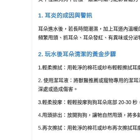
1. 耳炎的成因與警訊
耳朵進水後，若長時間潮濕，加上耳道內溫暖
頻繁甩頭、抓耳朵、耳朵發紅、有異味或分泌
2. 玩水後耳朵清潔的黃金步驟
1.輕柔擦拭：
用乾淨的棉花或紗布輕輕擦拭耳
2
. 使用潔耳液：
將獸醫推薦或寵物專用的潔耳
深處或造成傷害。
3.輕柔按摩：
輕輕按摩狗狗耳朵底部 20-30
4
.甩頭排出：
放開狗狗，讓牠自然甩頭，將多
5
.再次擦拭：
用乾淨的棉花或紗布再次擦拭耳