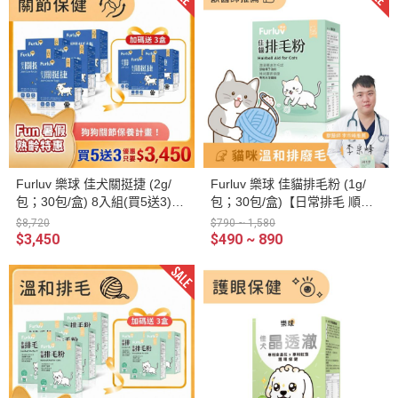
Furluv 樂球 佳犬關挺捷 (2g/
Furluv 樂球 佳貓排毛粉 (1g/
包；30包/盒) 8入組(買5送3)
包；30包/盒)【日常排毛 順暢
【關節保健 保持敏捷活力】
不卡卡】
$8,720
$790 ~ 1,580
$3,450
$490 ~ 890