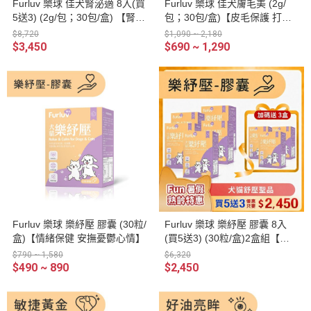
Furluv 樂球 佳犬腎泌適 8入(買
Furluv 樂球 佳犬膚毛美 (2g/
5送3) (2g/包；30包/盒) 【腎泌
包；30包/盒)【皮毛保護 打造
保健 維護泌尿健康】
柔軟亮麗】
$8,720
$1,090 ~ 2,180
$3,450
$690 ~ 1,290
Furluv 樂球 樂紓壓 膠囊 (30粒/
Furluv 樂球 樂紓壓 膠囊 8入
盒)【情緒保健 安撫憂鬱心情】
(買5送3) (30粒/盒)2盒組【情
緒保健 安撫憂鬱心情】
$790 ~ 1,580
$6,320
$490 ~ 890
$2,450