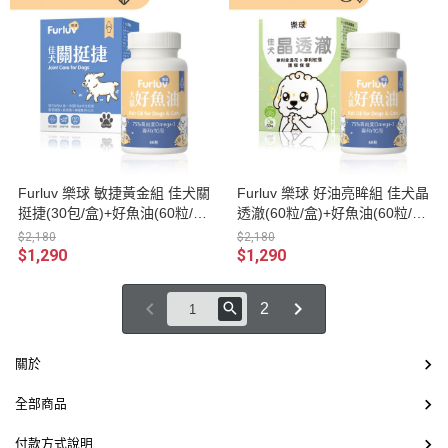
Furluv 樂球 敏捷黃金組 佳犬關
Furluv 樂球 好油亮眸組 佳犬晶
挺捷(30包/盒)+好魚油(60粒/
透澈(60粒/盒)+好魚油(60粒/
瓶)
瓶)
$2,180
$2,180
$1,290
$1,290
2
關於
全部商品
付款方式說明