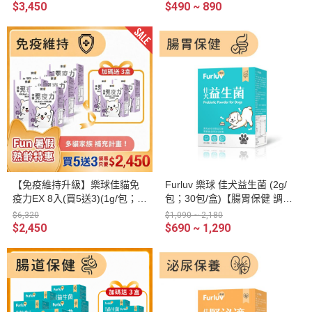
$3,450
$490 ~ 890
【免疫維持升級】樂球佳貓免
Furluv 樂球 佳犬益生菌 (2g/
疫力EX 8入(買5送3)(1g/包；3
包；30包/盒)【腸胃保健 調整
0包/盒)
健康體質】
$6,320
$1,090 ~ 2,180
$2,450
$690 ~ 1,290