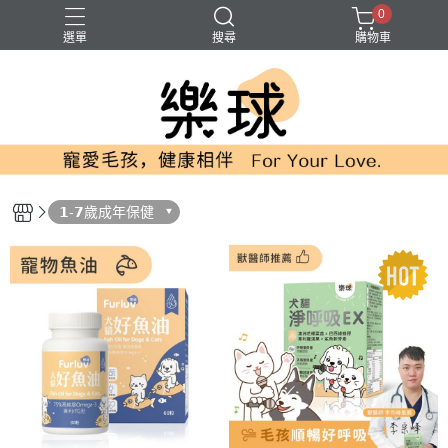
0
選單
搜尋
購物車
寵物魚油
排毛粉
皮膚保健
護眼
貓 紓壓
𝟭-𝟳歲成年保健