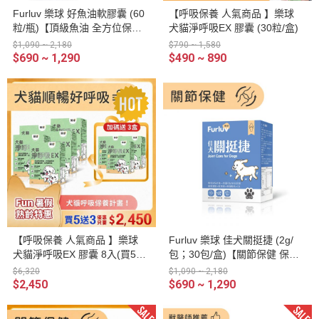
Furluv 樂球 好魚油軟膠囊 (60
【呼吸保養 人氣商品 】樂球
粒/瓶)【頂級魚油 全方位保
犬貓淨呼吸EX 膠囊 (30粒/盒)
健】
$1,090 ~ 2,180
$790 ~ 1,580
$690 ~ 1,290
$490 ~ 890
【呼吸保養 人氣商品 】樂球
Furluv 樂球 佳犬關挺捷 (2g/
犬貓淨呼吸EX 膠囊 8入(買5送
包；30包/盒)【關節保健 保持
3) (30粒/盒)
敏捷活力】
$6,320
$1,090 ~ 2,180
$2,450
$690 ~ 1,290