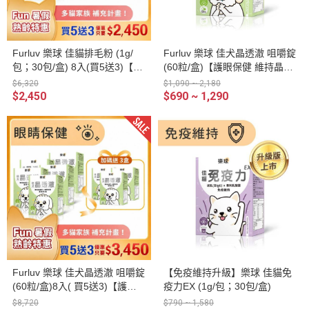
Furluv 樂球 佳貓排毛粉 (1g/
Furluv 樂球 佳犬晶透澈 咀嚼錠
包；30包/盒) 8入(買5送3)【日
(60粒/盒)【護眼保健 維持晶亮
常排毛 順暢不卡卡】
有神】
$6,320
$1,090 ~ 2,180
$2,450
$690 ~ 1,290
Furluv 樂球 佳犬晶透澈 咀嚼錠
【免疫維持升級】樂球 佳貓免
(60粒/盒)8入( 買5送3)【護眼
疫力EX (1g/包；30包/盒)
保健 維持晶亮有神】
$8,720
$790 ~ 1,580