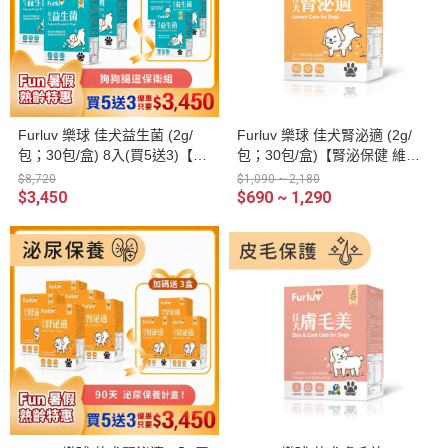
Furluv 樂球 佳犬益生菌 (2g/
Furluv 樂球 佳犬腎泌適 (2g/
包；30包/盒) 8入(買5送3)【腸
包；30包/盒)【腎泌保健 維護
胃健康 調整好菌體質】
泌尿健康】
$8,720
$1,090 ~ 2,180
$3,450
$690 ~ 1,290