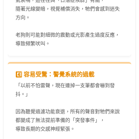
氣哀鳴，這往往與「日落症候群」有關，
隨著光線變暗，視覺補償消失，牠們會感到迷失
方向。
老狗則可能對細微的震動或光影產生過度反應，
導致頻繁吠叫。
4️⃣ 容易受驚：警覺系統的過載
「以前不怕雷聲，現在連掉一支筆都會嚇到發
抖。」
因為聽覺過濾功能衰退，所有的聲音對牠們來說
都變成了無法提前準備的「突發事件」，
導致長期的交感神經緊張。