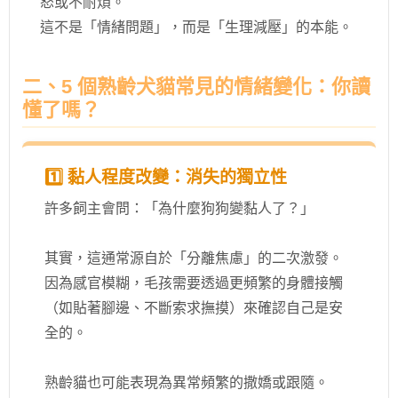
怒或不耐煩。
這不是「情緒問題」，而是「生理減壓」的本能。
二、5 個熟齡犬貓常見的情緒變化：你讀
懂了嗎？
1️⃣ 黏人程度改變：消失的獨立性
許多飼主會問：「為什麼狗狗變黏人了？」
其實，這通常源自於「分離焦慮」的二次激發。
因為感官模糊，毛孩需要透過更頻繁的身體接觸
（如貼著腳邊、不斷索求撫摸）來確認自己是安
全的。
熟齡貓也可能表現為異常頻繁的撒嬌或跟隨。