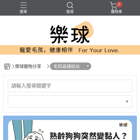
0
選單
搜尋
購物車
寵物魚油
排毛粉
皮膚保健
護眼
貓 紓壓
樂球寵物分享
毛知識補給站