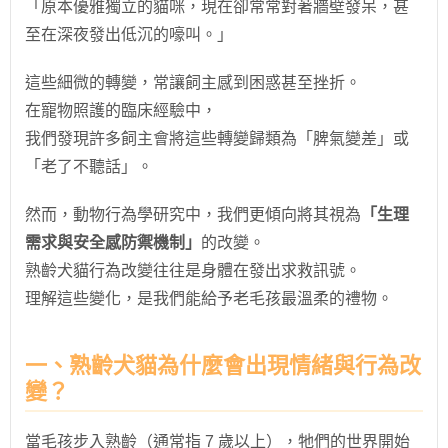
「原本優雅獨立的貓咪，現在卻常常對著牆壁發呆，甚
至在深夜發出低沉的嚎叫。」
這些細微的轉變，常讓飼主感到困惑甚至挫折。
在寵物照護的臨床經驗中，
我們發現許多飼主會將這些轉變歸類為「脾氣變差」或
「老了不聽話」。
然而，動物行為學研究中，我們更傾向將其視為
「生理
需求與安全感防禦機制」
的改變。
熟齡犬貓行為改變往往是身體在發出求救訊號。
理解這些變化，是我們能給予老毛孩最溫柔的禮物。
一、熟齡犬貓為什麼會出現情緒與行為改
變？
當毛孩步入熟齡（通常指 7 歲以上），牠們的世界開始