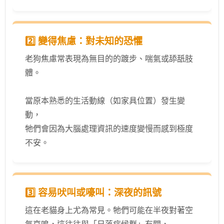
2️⃣ 變得焦慮：對未知的恐懼
老狗焦慮常表現為無目的的踱步、喘氣或舔舐肢
體。
當原本熟悉的生活動線（如家具位置）發生變
動，
牠們會因為大腦處理資訊的速度變慢而感到極度
不安。
3️⃣ 容易吠叫或嚎叫：深夜的訊號
這在老貓身上尤為常見。牠們可能在半夜對著空